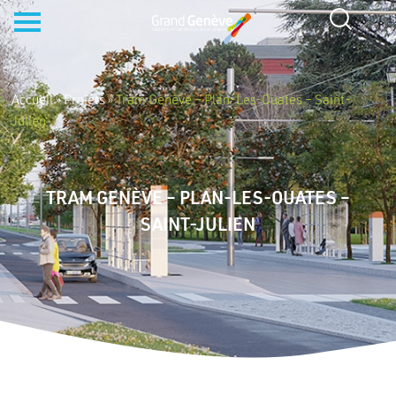
Accueil
»
Projets
»
Tram Genève – Plan-Les-Ouates – Saint-
Julien
TRAM GENÈVE – PLAN-LES-OUATES –
SAINT-JULIEN