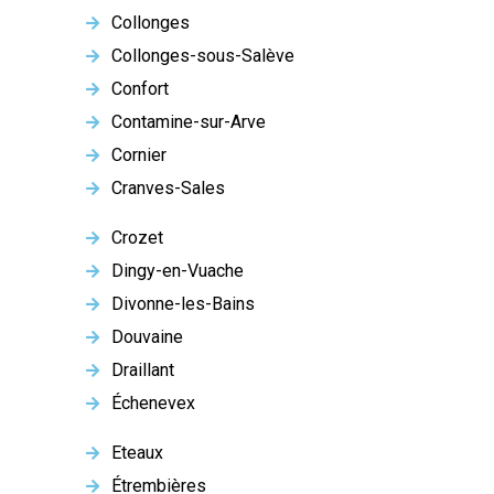
Collonges
Collonges-sous-Salève
Confort
Contamine-sur-Arve
Cornier
Cranves-Sales
Crozet
Dingy-en-Vuache
Divonne-les-Bains
Douvaine
Draillant
Échenevex
Eteaux
Étrembières