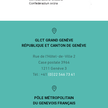
GLCT GRAND GENÈVE
RÉPUBLIQUE ET CANTON DE GENÈVE
Rue de l’Hôtel-de-Ville 2
Case postale
3964
1211 Genève 3
Tél : +41
(0)22 546 73 41
PÔLE MÉTROPOLITAIN
DU GENEVOIS FRANÇAIS