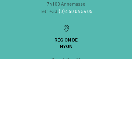
74100 Annemasse
Tél : +33
(0)4 50 04 54 05
RÉGION DE
NYON
Grand-Rue 24
1260 Nyon
Tél : +41
(0)22 361 23 24
RÉPUBLIQUE ET
CANTON DE GENÈVE
Rue David Dufour 5
1211 Genève 8