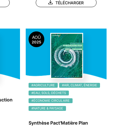
TÉLÉCHARGER
AOÛ
2025
#AGRICULTURE
#AIR, CLIMAT, ÉNERGIE
#EAU, SOLS, DÉCHETS
uction
#ÉCONOMIE CIRCULAIRE
#NATURE & PAYSAGE
Synthèse Pact'Matière Plan