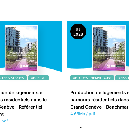
JUI
2026
 THÉMATIQUES
#HABITAT
#ÉTUDES THÉMATIQUES
#HABI
ion de logements et
Production de logements e
s résidentiels dans le
parcours résidentiels dans
enève - Référentiel
Grand Genève - Benchmar
nt
4.65Mo / pdf
 pdf