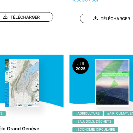
TÉLÉCHARGER
TÉLÉCHARGER
JUI
2025
TÉ
#AGRICULTURE
#AIR, CLIMAT, 
#EAU, SOLS, DÉCHETS
élo Grand Genève
#ÉCONOMIE CIRCULAIRE