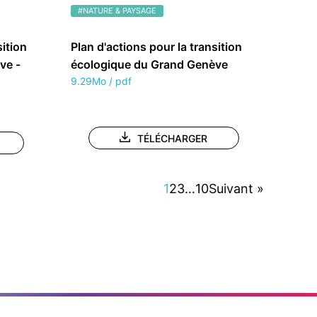
#NATURE & PAYSAGE
sition
Plan d'actions pour la transition
ve -
écologique du Grand Genève
9.29Mo / pdf
TÉLÉCHARGER
1
2
3
…
10
Suivant »