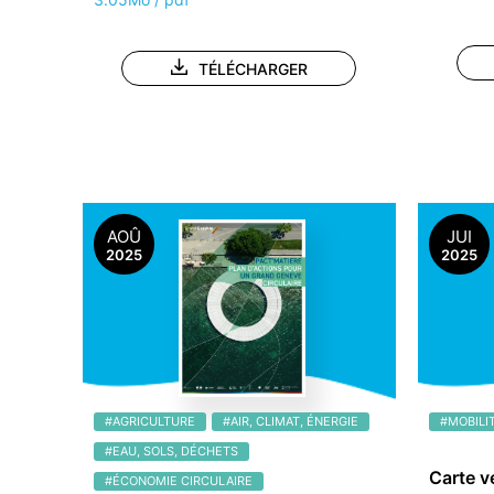
TÉLÉCHARGER
AOÛ
JUI
2025
2025
#AGRICULTURE
#AIR, CLIMAT, ÉNERGIE
#MOBILI
#EAU, SOLS, DÉCHETS
Carte v
#ÉCONOMIE CIRCULAIRE