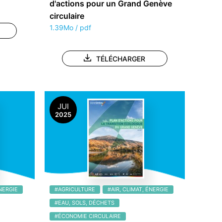
d'actions pour un Grand Genève
circulaire
1.39Mo / pdf
TÉLÉCHARGER
JUI
2025
ÉNERGIE
#AGRICULTURE
#AIR, CLIMAT, ÉNERGIE
#EAU, SOLS, DÉCHETS
#ÉCONOMIE CIRCULAIRE