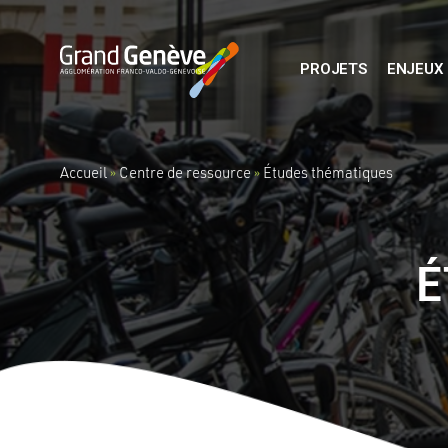
PROJETS
ENJEUX
Accueil
»
Centre de ressource
»
Études thématiques
É