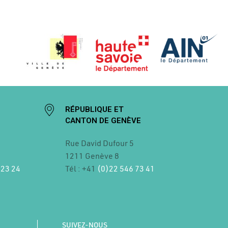
RÉPUBLIQUE ET
CANTON DE GENÈVE
Rue David Dufour 5
1211 Genève 8
 23 24
Tél : +41
(0)22 546 73 41
SUIVEZ-NOUS