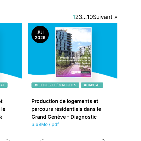
1
2
3
…
10
Suivant »
JUI
2026
TAT
#ÉTUDES THÉMATIQUES
#HABITAT
t
Production de logements et
 le
parcours résidentiels dans le
k
Grand Genève - Diagnostic
6.69Mo / pdf