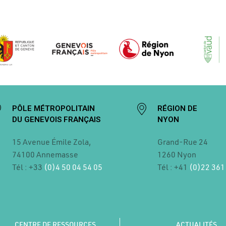
PÔLE MÉTROPOLITAIN
RÉGION DE
DU GENEVOIS FRANÇAIS
NYON
15 Avenue Émile Zola,
Grand-Rue 24
74100 Annemasse
1260 Nyon
Tél : +33
(0)4 50 04 54 05
Tél : +41
(0)22 361
CENTRE DE RESSOURCES
ACTUALITÉS