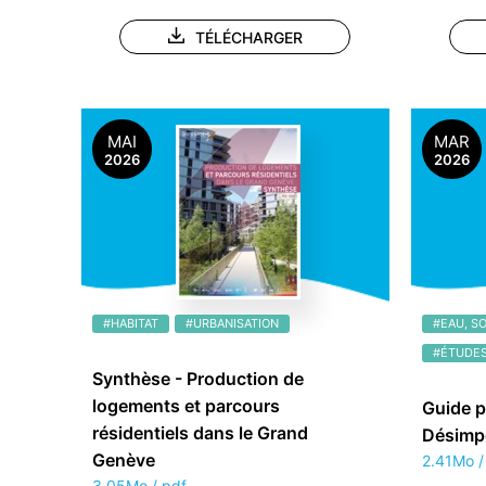
TÉLÉCHARGER
MAI
MAR
2026
2026
#HABITAT
#URBANISATION
#EAU, S
#ÉTUDES
Synthèse - Production de
logements et parcours
Guide p
résidentiels dans le Grand
Désimpe
Genève
2.41Mo /
3.05Mo / pdf