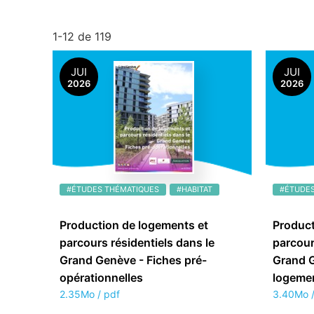
1-12 de 119
JUI
JUI
2026
2026
#ÉTUDES THÉMATIQUES
#HABITAT
#ÉTUDES
Production de logements et
Product
parcours résidentiels dans le
parcour
Grand Genève - Fiches pré-
Grand G
opérationnelles
logeme
2.35Mo / pdf
3.40Mo /