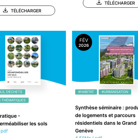
TÉLÉCHARGER
TÉLÉCHARGER
FÉV
2026
OLS, DÉCHETS
#HABITAT
#URBANISATION
 THÉMATIQUES
Synthèse séminaire : prod
de logements et parcours
ratique -
résidentiels dans le Grand
rméabiliser les sols
Genève
 pdf
4.50Mo / pdf